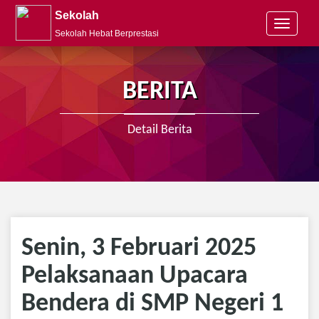
Sekolah
T
Sekolah Hebat Berprestasi
o
g
g
l
BERITA
e
n
a
Detail Berita
v
i
g
a
t
i
o
n
Senin, 3 Februari 2025
Pelaksanaan Upacara
Bendera di SMP Negeri 1